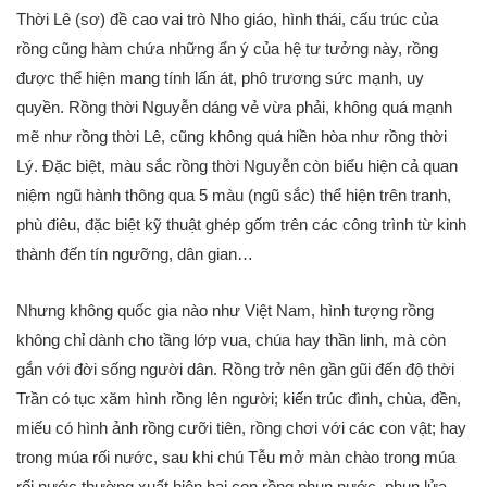
Thời Lê (sơ) đề cao vai trò Nho giáo, hình thái, cấu trúc của
rồng cũng hàm chứa những ẩn ý của hệ tư tưởng này, rồng
được thể hiện mang tính lấn át, phô trương sức mạnh, uy
quyền. Rồng thời Nguyễn dáng vẻ vừa phải, không quá mạnh
mẽ như rồng thời Lê, cũng không quá hiền hòa như rồng thời
Lý. Đặc biệt, màu sắc rồng thời Nguyễn còn biểu hiện cả quan
niệm ngũ hành thông qua 5 màu (ngũ sắc) thể hiện trên tranh,
phù điêu, đặc biệt kỹ thuật ghép gốm trên các công trình từ kinh
thành đến tín ngưỡng, dân gian…
Nhưng không quốc gia nào như Việt Nam, hình tượng rồng
không chỉ dành cho tầng lớp vua, chúa hay thần linh, mà còn
gắn với đời sống người dân. Rồng trở nên gần gũi đến độ thời
Trần có tục xăm hình rồng lên người; kiến trúc đình, chùa, đền,
miếu có hình ảnh rồng cưỡi tiên, rồng chơi với các con vật; hay
trong múa rối nước, sau khi chú Tễu mở màn chào trong múa
rối nước thường xuất hiện hai con rồng phun nước, phun lửa.