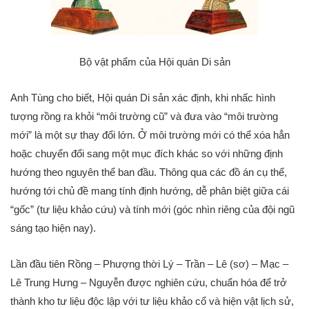
Bộ vật phẩm của Hội quán Di sản
Anh Tùng cho biết, Hội quán Di sản xác định, khi nhấc hình
tượng rồng ra khỏi “môi trường cũ” và đưa vào “môi trường
mới” là một sự thay đổi lớn. Ở môi trường mới có thể xóa hẳn
hoặc chuyển đổi sang một mục đích khác so với những định
hướng theo nguyên thể ban đầu. Thông qua các đồ án cụ thể,
hướng tới chủ đề mang tính định hướng, dễ phân biệt giữa cái
“gốc” (tư liệu khảo cứu) và tính mới (góc nhìn riêng của đội ngũ
sáng tạo hiện nay).
Lần đầu tiên Rồng – Phượng thời Lý – Trần – Lê (sơ) – Mạc –
Lê Trung Hưng – Nguyễn được nghiên cứu, chuẩn hóa để trở
thành kho tư liệu độc lập với tư liệu khảo cổ và hiện vật lịch sử,