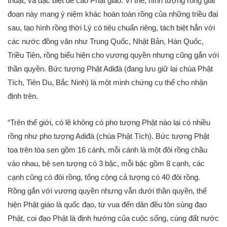
thuật, và đặc biệt đề cao Phật giáo. Vì thế, hình tượng rồng giai
đoạn này mang ý niệm khác hoàn toàn rồng của những triều đại
sau, tạo hình rồng thời Lý có tiêu chuẩn riêng, tách biệt hẳn với
các nước đồng văn như Trung Quốc, Nhật Bản, Hàn Quốc,
Triều Tiên, rồng biểu hiện cho vương quyền nhưng cũng gắn với
thần quyền. Bức tượng Phật Adiđà (đang lưu giữ lại chùa Phật
Tích, Tiên Du, Bắc Ninh) là một minh chứng cụ thể cho nhận
định trên.
“Trên thế giới, có lẽ không có pho tượng Phật nào lại có nhiều
rồng như pho tượng Adiđà (chùa Phật Tích). Bức tượng Phật
tọa trên tòa sen gồm 16 cánh, mỗi cánh là một đôi rồng chầu
vào nhau, bệ sen tượng có 3 bậc, mỗi bậc gồm 8 cạnh, các
cạnh cũng có đôi rồng, tổng cộng cả tượng có 40 đôi rồng.
Rồng gắn với vương quyền nhưng vẫn dưới thần quyền, thể
hiện Phật giáo là quốc đạo, từ vua đến dân đều tôn sùng đạo
Phật, coi đạo Phật là định hướng của cuộc sống, cùng đất nước