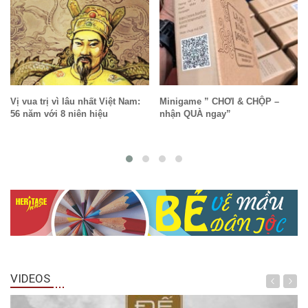
Vị vua trị vì lâu nhất Việt Nam:
Minigame ” CHƠI & CHỘP –
56 năm với 8 niên hiệu
nhận QUÀ ngay”
VIDEOS