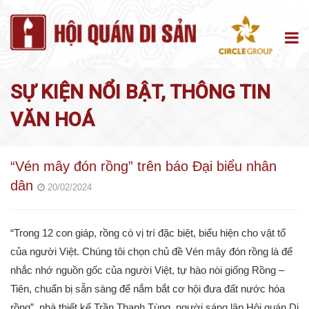
SỰ KIỆN NỔI BẬT
,
THÔNG TIN
VĂN HOÁ
“Vén mây đón rồng” trên báo Đại biểu nhân
dân
20/02/2024
“Trong 12 con giáp, rồng có vị trí đặc biệt, biểu hiện cho vật tổ
của người Việt. Chúng tôi chọn chủ đề Vén mây đón rồng là để
nhắc nhớ nguồn gốc của người Việt, tự hào nòi giống Rồng –
Tiên, chuẩn bị sẵn sàng để nắm bắt cơ hội đưa đất nước hóa
rồng”, nhà thiết kế Trần Thanh Tùng, người sáng lập Hội quán Di