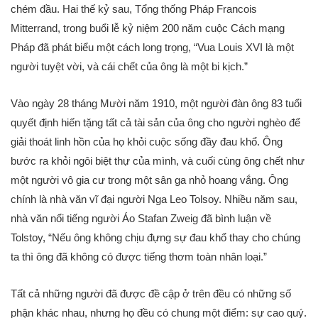
chém đầu. Hai thế kỷ sau, Tổng thống Pháp Francois
Mitterrand, trong buổi lễ kỷ niệm 200 năm cuộc Cách mạng
Pháp đã phát biểu một cách long trọng, “
Vua Louis XVI là một
người tuyệt vời, và cái chết của ông là một bi kịch
.”
Vào ngày 28 tháng Mười năm 1910, một người đàn ông 83 tuổi
quyết định hiến tặng tất cả tài sản của ông cho người nghèo để
giải thoát linh hồn của họ khỏi cuộc sống đầy đau khổ. Ông
bước ra khỏi ngôi biệt thự của mình, và cuối cùng ông chết như
một người vô gia cư trong một sân ga nhỏ hoang vắng. Ông
chính là nhà văn vĩ đại người Nga Leo Tolsoy. Nhiều năm sau,
nhà văn nổi tiếng người Áo Stafan Zweig đã bình luận về
Tolstoy, “
Nếu ông không chịu đựng sự đau khổ thay cho chúng
ta thì ông đã không có được tiếng thơm toàn nhân loại.
”
Tất cả những người đã được đề cập ở trên đều có những số
phận khác nhau, nhưng họ đều có chung một điểm: sự cao quý.