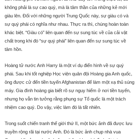
không phải là sự cao quý, mà là tâm thần của những kẻ mới
giàu lên. Đối với những người Trung Quốc này, sự giàu có và
sự quý phái có nghĩa như nhau. Thực ra thì, chúng hoàn toàn
khác biệt. “Giàu có” liên quan đến sự sung túc về của cải vật
chất trong khi đó “sự quý phái” liên quan đến sự sung túc về
tâm hồn.
Hoàng tử nước Anh Harry là một ví dụ điển hình về sự quý
phái. Sau khi tốt nghiệp Học viện quân đội Hoàng gia Anh quốc,
ông được cử đến tiền tuyến Afghanistan để làm một xạ thủ súng
máy. Gia đình hoàng gia biết rõ sự nguy hiểm ở nơi tiền tuyến,
nhưng họ vẫn tin tưởng rằng phụng sự Tổ quốc là một trách
nhiệm cao quý. Do vậy, việc làm đó là tất nhiên.
Trong suốt chiến tranh thế giới thứ II, một bức ảnh đã được lưu
truyền rộng rãi tại nước Anh. Đó là bức ảnh chụp nhà vua