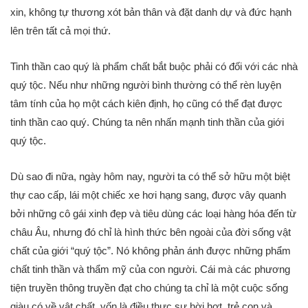
xin, không tự thương xót bản thân và đặt danh dự và đức hạnh
lên trên tất cả mọi thứ.
Tinh thần cao quý là phẩm chất bắt buộc phải có đối với các nhà
quý tộc. Nếu như những người bình thường có thể rèn luyện
tâm tính của họ một cách kiên định, họ cũng có thể đạt được
tinh thần cao quý. Chúng ta nên nhấn mạnh tinh thần của giới
quý tộc.
Dù sao đi nữa, ngày hôm nay, người ta có thể sở hữu một biệt
thự cao cấp, lái một chiếc xe hơi hạng sang, được vây quanh
bởi những cô gái xinh đẹp và tiêu dùng các loại hàng hóa đến từ
châu Âu, nhưng đó chỉ là hình thức bên ngoài của đời sống vật
chất của giới “quý tộc”. Nó không phản ánh được những phẩm
chất tinh thần và thẩm mỹ của con người. Cái mà các phương
tiện truyền thông truyền đạt cho chúng ta chỉ là một cuộc sống
giàu có về vật chất, vốn là điều thực sự hời hợt, trẻ con và