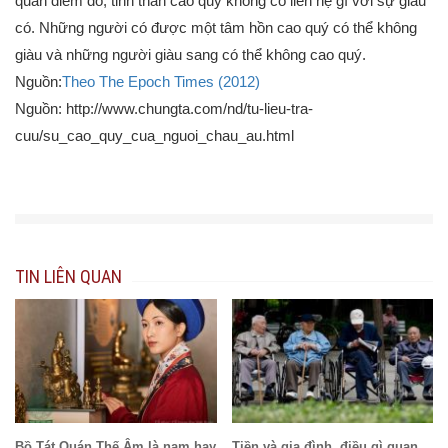
quan điểm đó, tinh thần cao quý không có liên hệ gì với sự giàu
có. Những người có được một tâm hồn cao quý có thể không
giàu và những người giàu sang có thể không cao quý.
Nguồn:
Theo The Epoch Times (2012)
Nguồn: http://www.chungta.com/nd/tu-lieu-tra-
cuu/su_cao_quy_cua_nguoi_chau_au.html
TIN LIÊN QUAN
Bồ Tát Quán Thế Âm là nam hay
Tiền và gia đình, điều gì quan