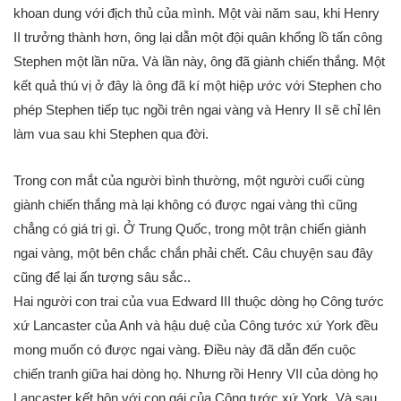
khoan dung với địch thủ của mình. Một vài năm sau, khi Henry
II trưởng thành hơn, ông lại dẫn một đội quân khổng lồ tấn công
Stephen một lần nữa. Và lần này, ông đã giành chiến thắng. Một
kết quả thú vị ở đây là ông đã kí một hiệp ước với Stephen cho
phép Stephen tiếp tục ngồi trên ngai vàng và Henry II sẽ chỉ lên
làm vua sau khi Stephen qua đời.
Trong con mắt của người bình thường, một người cuối cùng
giành chiến thắng mà lại không có được ngai vàng thì cũng
chẳng có giá trị gì. Ở Trung Quốc, trong một trận chiến giành
ngai vàng, một bên chắc chắn phải chết. Câu chuyện sau đây
cũng để lại ấn tượng sâu sắc..
Hai người con trai của vua Edward III thuộc dòng họ Công tước
xứ Lancaster của Anh và hậu duệ của Công tước xứ York đều
mong muốn có được ngai vàng. Điều này đã dẫn đến cuộc
chiến tranh giữa hai dòng họ. Nhưng rồi Henry VII của dòng họ
Lancaster kết hôn với con gái của Công tước xứ York. Và sau