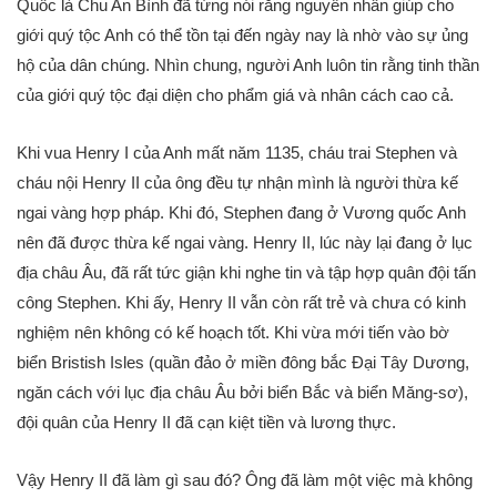
Quốc là Chu An Bình đã từng nói rằng nguyên nhân giúp cho
giới quý tộc Anh có thể tồn tại đến ngày nay là nhờ vào sự ủng
hộ của dân chúng. Nhìn chung, người Anh luôn tin rằng tinh thần
của giới quý tộc đại diện cho phẩm giá và nhân cách cao cả.
Khi vua Henry I của Anh mất năm 1135, cháu trai Stephen và
cháu nội Henry II của ông đều tự nhận mình là người thừa kế
ngai vàng hợp pháp. Khi đó, Stephen đang ở Vương quốc Anh
nên đã được thừa kế ngai vàng. Henry II, lúc này lại đang ở lục
địa châu Âu, đã rất tức giận khi nghe tin và tập hợp quân đội tấn
công Stephen. Khi ấy, Henry II vẫn còn rất trẻ và chưa có kinh
nghiệm nên không có kế hoạch tốt. Khi vừa mới tiến vào bờ
biển Bristish Isles (quần đảo ở miền đông bắc Đại Tây Dương,
ngăn cách với lục địa châu Âu bởi biển Bắc và biển Măng-sơ),
đội quân của Henry II đã cạn kiệt tiền và lương thực.
Vậy Henry II đã làm gì sau đó? Ông đã làm một việc mà không