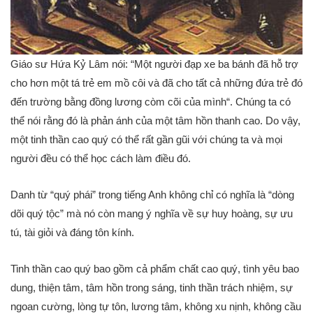
Giáo sư Hứa Kỷ Lâm nói: “
Một người đạp xe ba bánh đã hỗ trợ
cho hơn một tá trẻ em mồ côi và đã cho tất cả những đứa trẻ đó
đến trường bằng đồng lương còm cõi của mình
“. Chúng ta có
thể nói rằng đó là phản ánh của một tâm hồn thanh cao. Do vậy,
một tinh thần cao quý có thể rất gần gũi với chúng ta và mọi
người đều có thể học cách làm điều đó.
Danh từ “quý phái” trong tiếng Anh không chỉ có nghĩa là “dòng
dõi quý tộc” mà nó còn mang ý nghĩa về sự huy hoàng, sự ưu
tú, tài giỏi và đáng tôn kính.
Tinh thần cao quý bao gồm cả phẩm chất cao quý, tình yêu bao
dung, thiện tâm, tâm hồn trong sáng, tinh thần trách nhiệm, sự
ngoan cường, lòng tự tôn, lương tâm, không xu nịnh, không cầu