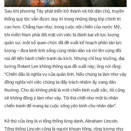
Sau khi phương Tây phát triển trở thành xã hội dân chủ, truyền
thống quý tộc vẫn được duy trì trong những tầng lớp chính trị
cao hơn. Chẳng hạn như, trong cuộc nội chiến của nước Mỹ,
khi miền Nam phải đối mặt với việc bị đánh bại về lực lượng
quân sự, một số quan chức đã đề xuất kế hoạch phân tán lực
lượng – đưa binh lính sống cùng nhân dân và rời lên vùng đồi
núi để tiến hành chiến tranh du kích. Nhưng chỉ huy trưởng, đại
tướng Robert Lee không thông qua đề xuất này; ông nói rằng:
“Chiến đấu là nghĩa vụ của quân lính. Nếu chúng ta làm như vậy
đồng nghĩa với việc chúng ta đẩy trách nhiệm ấy sang dân
thường. Cho dù không phải là một chiến binh xuất sắc, tôi cũng
sẽ không đồng ý làm như vậy. Tôi thà chết như một tù nhân
chiến tranh để mang lại cuộc sống yên bình cho nhân dân”.
Kẻ thù của ông là vị tổng thống lừng danh, Abraham Lincoln.
Tổng thống Lincoln cũng là người khoan hồng, rộng lượng như