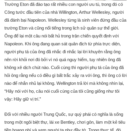
Trường Eton đã đào tạo rất nhiều con người ưu tú, trong đó có
Công tước đầu tiên của nhà Willington, Arthur Wellesley, người
đã đánh bại Napoleon. Wellesley từng là sinh viên đứng đầu của
trường Eton và cũng nổi tiếng trong lịch sử quân sự thế giới.
Ông để lại một câu nói bất hủ trong trận chiến quyết định với
Napoleon. Khi ông đang quan sát quân địch từ phía trực diện,
người phụ tá của ông đã nhắc đi nhắc lại lời khuyên rằng ông
nên rời khỏi nơi đó bởi vì nó quá nguy hiểm, tuy nhiên ông đã
không xê dịch chút nào. Cuối cùng thì người phụ tá của ông đã
hỏi ông rằng nếu có điều gì bất trắc xảy ra với ông, thì ông có lời
nào để nhắn nhủ lại không. Wellington trả lời mà không nhìn lại,
“
Hãy nói với họ, câu nói cuối cùng của tôi cũng giống như tôi
vậy: Hãy giữ vị trí.
”
Đối với nhiều người Trung Quốc, sự quý phái có nghĩa là sống
trong một ngôi biệt thự, lái xe Bentley, chơi gôn, làm một kẻ tiêu
tiền hoang phí và xem người ta như đầy tớ. Trong thực tế, đó