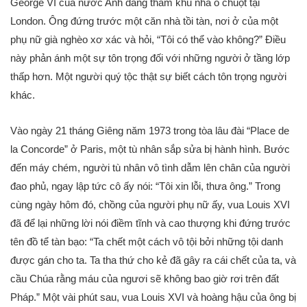
George VI của nước Anh đang thăm khu nhà ổ chuột tại
London. Ông đứng trước một căn nhà tồi tàn, nơi ở của một
phụ nữ già nghèo xơ xác và hỏi, “Tôi có thể vào không?” Điều
này phản ánh một sự tôn trọng đối với những người ở tầng lớp
thấp hơn. Một người quý tộc thật sự biết cách tôn trọng người
khác.
Vào ngày 21 tháng Giêng năm 1973 trong tòa lâu đài “Place de
la Concorde” ở Paris, một tù nhân sắp sửa bị hành hình. Bước
đến máy chém, người tù nhân vô tình dẫm lên chân của người
đao phủ, ngay lập tức cô ấy nói: “Tôi xin lỗi, thưa ông.” Trong
cùng ngày hôm đó, chồng của người phụ nữ ấy, vua Louis XVI
đã để lại những lời nói điềm tĩnh và cao thượng khi đứng trước
tên đồ tể tàn bạo: “Ta chết một cách vô tội bởi những tội danh
được gán cho ta. Ta tha thứ cho kẻ đã gây ra cái chết của ta, và
cầu Chúa rằng máu của ngươi sẽ không bao giờ rơi trên đất
Pháp.” Một vài phút sau, vua Louis XVI và hoàng hậu của ông bị