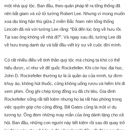
một nhà quý tộc. Ban đầu, theo quân pháp lẽ ra tổng thống đã
nên bắt giam và xử tử tướng Robert Lee. Nhưng vì mong muốn
xoa dịu lòng hận thù giữa 2 miền Bắc Nam nên tổng thống
Lincoln đã nói với tướng Lee rằng: “Đã đến lúc ông về hưu rồi.
Tại sao ông không về nhà đi?”. Và ngay sau đó, tướng Lee đã
về hưu trong danh dự và bắt đầu viết ký sự về cuộc đời mình.
Có rất nhiều điều về tinh thần quý tộc mà chúng ta khó có thể
hiểu được, ví như về đế quốc Rockefeller. Khi còn học đại học,
John D. Rockefeller thường tự là ủi quần áo của mình, tự đơm
khuy áo, không hút thuốc, cũng không uống rượu và hiếm khi đi
xem phim. Ông ghi chép từng đồng xu đã chi tiêu. Gia đình
Rockefeller sống rất tiết kiệm nhưng họ lại rất hào phóng trong
việc quyên góp cho cộng đồng. Bill Gates cũng là một ví dụ
tương tự. Ông đem những may mắn của ông dành tặng cho xã
hội. Ban đầu, những con người này tiết kiệm rồi sau đó quay trở